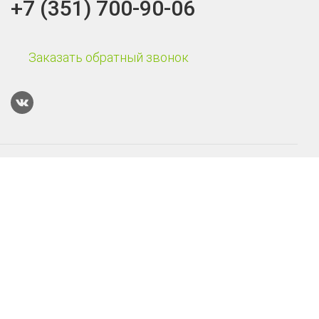
+7 (351) 700-90-06
Заказать обратный звонок
Каталог
Терминалы сбора данных
Онлайн-кассы
POS-системы
Онлайн-касса Эвотор Power
Смарт-терминал Эвотор 10
Онлайн-касса АТОЛ 55Ф