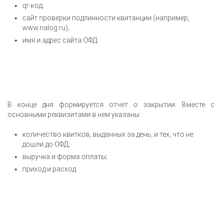
qr-код;
сайт проверки подлинности квитанции (например,
www.nalog.ru);
имя и адрес сайта ОФД.
В конце дня формируется отчет о закрытии. Вместе с
основными реквизитами в нем указаны:
количество квитков, выданных за день, и тех, что не
дошли до ОФД;
выручка и форма оплаты;
приход и расход.