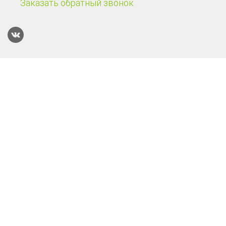
Заказать обратный звонок
Каталог
Терминалы сбора данных
Онлайн-кассы
POS-системы
Онлайн-касса Эвотор Power
Смарт-терминал Эвотор 10
Онлайн-касса АТОЛ 55Ф
Смарт-терминал Эвотор 7.3
Онлайн-касса АТОЛ 30Ф
Онлайн-касса АТОЛ 91Ф