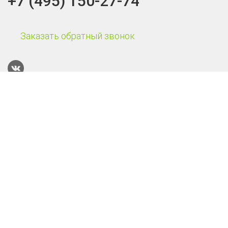
+7 (495) 150-27-74
Заказать обратный звонок
Каталог
Терминалы сбора данных
Онлайн-кассы
POS-системы
Онлайн-касса Эвотор Power
Смарт-терминал Эвотор 10
Онлайн-касса АТОЛ 55Ф
Смарт-терминал Эвотор 7.3