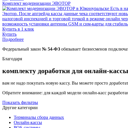
Комплект модернизации ЭВОТОР
Есть в н
Эвотор. После апгрейда кассы данные чека соответствуют но
налоговой инспекцией и торговой точкой в режиме онлайн че
возможность установки антенны GSM и сим-карты для стабил
Купить в 1 клик
Купить
Подробнее
Федеральный закон
№ 54-ФЗ
обязывает бизнесменов подключа
Благодаря
комплекту доработки для онлайн-касс
вам не надо покупать новую кассу. Вы можете просто доработ
Обратите внимание: для каждой модели онлайн-касс разработ
Показать фильтры
Другие категории
Терминалы сбора данных
Онлайн-кассы
POS-системы