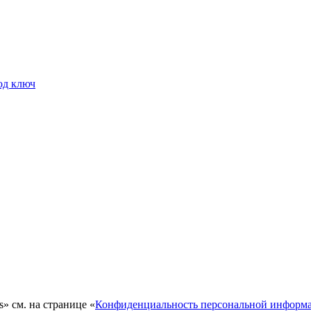
од ключ
s» см. на странице «
Конфиденциальность персональной информ