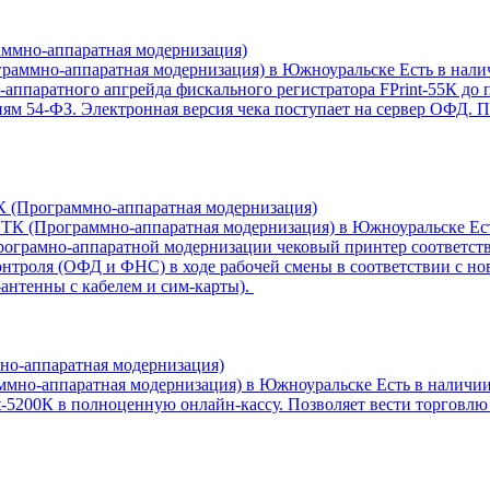
ммно-аппаратная модернизация)
Есть в нал
-аппаратного апгрейда фискального регистратора FPrint-55К д
ям 54-ФЗ. Электронная версия чека поступает на сервер ОФД.
К (Программно-аппаратная модернизация)
Ес
рограмно-аппаратной модернизации чековый принтер соответств
контроля (ОФД и ФНС) в ходе рабочей смены в соответствии с 
антенны с кабелем и сим-карты).
но-аппаратная модернизация)
Есть в наличи
t-5200К в полноценную онлайн-кассу. Позволяет вести торговлю