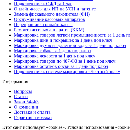
Подключение к ОФД за 1 час
Онлайн-кассы для ИП на УСН и патенте
Замена фискального накопителя (ФН)
Обслуживание кассовых аппаратов
Перепрошивка онлайн-кассы
Ремонт кассовых аппаратов (ККМ)
Маркировка товаров легкой промышленности за 1 день п
Маркировка шин и покрышек за 1 день под ключ
Маркировка духов и туалетной воды за 1 день под ключ
Маркировка табака за 1 день под ключ
Маркировка лекарств за 1 день под ключ
Маркировка товаров по 487-ФЗ за 1 день под ключ
Маркировка остатков обуви за 1 день под ключ
Подключение к системе маркировки «Честный знак»
Информация
Вопросы
Статьи
Закон 54-ФЗ
О компании
Доставка и оплата
Гарантия и возврат
Этот сайт использует «cookies». Условия использования «cookie