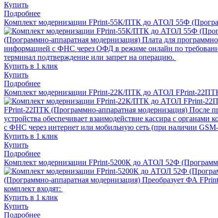
Купить
Подробнее
Комплект модернизации FPrint-55К/ПТК до АТОЛ 55Ф (Програ
(Программно-аппаратная модернизация)
Плата для программно
информацией с ФНС через ОФД в режиме онлайн по требовани
терминал подтверждение или запрет на операцию.
Купить в 1 клик
Купить
Подробнее
Комплект модернизации FPrint-22К/ПТК до АТОЛ FPrint-22ПТ
FPrint-22ПТК (Программно-аппаратная модернизация)
После п
устройства обеспечивает взаимодействие кассира с органами 
с ФНС через интернет или мобильную сеть (при наличии GSM-
Купить в 1 клик
Купить
Подробнее
Комплект модернизации FPrint-5200К до АТОЛ 52Ф (Программ
(Программно-аппаратная модернизация)
Преобразует ФА FPrin
комплект входят:
Купить в 1 клик
Купить
Подробнее