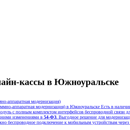
лайн-кассы в Южноуральске
но-аппаратная модернизация)
Есть в наличи
уль с полным комплектом интерфейсов беспроводной связи дл
едними изменениями в
54-ФЗ
. Выгодное решение для модернизац
жно беспроводное подключение к мобильным устройствам через