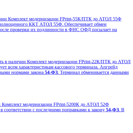
ичии
Комплект модернизации FPrint-55К/ПТК до АТОЛ 55Ф
о полноценного ККТ АТОЛ 55Ф. Обеспечивает обмен
 После проверки их подлинности в ФНС ОФД посылает на
ть в наличии
Комплект модернизации FPrint-22К/ПТК до АТОЛ
ует всем характеристикам кассового терминала. Апгрейд
новыми нормами закона
54-ФЗ
. Терминал обменивается данными
и
Комплект модернизации FPrint-5200К до АТОЛ 52Ф
 в соответствии с последними поправками к закону
54-ФЗ
. В