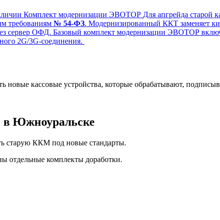
аличии
Комплект модернизации ЭВОТОР
Для апгрейда старой 
вым требованиям
№ 54-ФЗ
. Модернизированный ККТ заменяет кип
рез сервер ОФД. Базовый комплект модернизации ЭВОТОР включа
ьного 2G/3G-соединения.
ть новые кассовые устройства, которые обрабатывают, подпис
ы
в Южноуральске
ать старую ККМ под новые стандарты.
аны отдельные комплекты доработки.