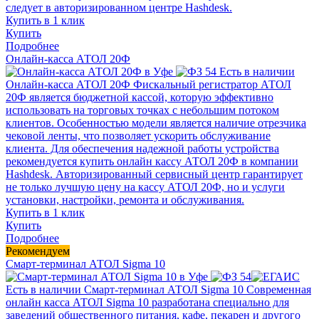
следует в авторизированном центре Hashdesk.
Купить в 1 клик
Купить
Подробнее
Онлайн-касса АТОЛ 20Ф
Есть в наличии
Онлайн-касса АТОЛ 20Ф
Фискальный регистратор АТОЛ
20Ф является бюджетной кассой, которую эффективно
использовать на торговых точках с небольшим потоком
клиентов. Особенностью модели является наличие отрезчика
чековой ленты, что позволяет ускорить обслуживание
клиента. Для обеспечения надежной работы устройства
рекомендуется купить онлайн кассу АТОЛ 20Ф в компании
Hashdesk. Авторизированный сервисный центр гарантирует
не только лучшую цену на кассу АТОЛ 20Ф, но и услуги
установки, настройки, ремонта и обслуживания.
Купить в 1 клик
Купить
Подробнее
Рекомендуем
Смарт-терминал АТОЛ Sigma 10
Есть в наличии
Смарт-терминал АТОЛ Sigma 10
Современная
онлайн касса АТОЛ Sigma 10 разработана специально для
заведений общественного питания, кафе, пекарен и другого