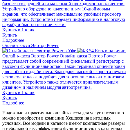
бизнеса со средней или маленькой проходимостью клиентов.
Устройство оборудовано качественным 10-дюймовым
экранов, что обеспечивает максимально удобный просмотр
информации. Устройство передает информацию в налоговую
службу и быстро печатает чеки.
Купить в 1 клик
Купить
Подробнее
Онлайн-касса Эвотор Power
Есть в наличии
Онлайн-касса Эвотор Power
Онлайн касса Эвотор Power
представляет собой современный фискальный регистратор с
высокой функциональностью. Такой терминал ориентирован
для любого вида бизнеса. Благодаря высокой скорости печати
чеков смарт касса подойдет для торговли с высоким потоком
клиентов. Устройство также отличается привлекательным
дизайном и наличием модуля автоотрезчика.
Купить в 1 клик
Купить
Подробнее
Надежные и практичные онлайн-кассы для услуг населению
можно приобрести в компании Хешдеск на выгодных
условиях. Все модели в каталоге имеют компактные размеры
и небольшой вес, эффективно функционируют в различных