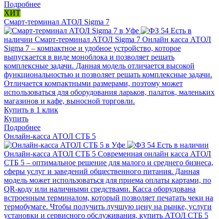
Подробнее
ХИТ
Смарт-терминал АТОЛ Sigma 7
Есть в
наличии
Смарт-терминал АТОЛ Sigma 7
Онлайн касса АТОЛ
Sigma 7 – компактное и удобное устройство, которое
выпускается в виде моноблока и позволяет решать
комплексные задачи. Данная модель отличается высокой
функциональностью и позволяет решать комплексные задачи.
Отличается компактными размерами, поэтому может
использоваться для оборудования ларьков, палаток, маленьких
магазинов и кафе, выносной торговли.
Купить в 1 клик
Купить
Подробнее
Онлайн-касса АТОЛ СТБ 5
Есть в наличии
Онлайн-касса АТОЛ СТБ 5
Современная онлайн касса АТОЛ
СТБ 5 – оптимальное решение для малого и среднего бизнеса,
сферы услуг и заведений общественного питания. Данная
модель может использоваться для приема оплаты картами, по
QR-коду или наличными средствами. Касса оборудована
встроенным терминалом, который позволяет печатать чеки на
термобумаге. Чтобы получить лучшую цену на рынке, услуги
установки и сервисного обслуживания, купить АТОЛ СТБ 5