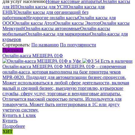
для услуг населению
Новые кассовые аппараты
Онлайн кассы
для ИП
Онлайн кассы для УСН
Онлайн кассы для
ЕНВД
Онлайн кассы для организаций без
работников
Недорогие онлайн кассы
Онлайн кассы для
ООО
Онлайн кассы Атол
Онлайн кассы Эвотор
Онлайн кассы
Меркурий
Онлайн-кассы автономные
Онлайн-кассы
мобильные
Онлайн-кассы для маркировки
Онлайн-кассы для
курьеров
Сортировать:
По названию
По популярности
Предзаказ
Онлайн-касса МЕЩЕРА 01Ф
Есть в наличии
Онлайн-касса МЕЩЕРА 01Ф
МЕЩЕРА 01Ф – современная
онлайн-касса, которая выполнена на базе принтера чеков
MPR-0820. Подходит для автоматизации бизнес-процессов.
Может использоваться в любой сфере деятельности, включая
малый и средний бизнес, выездную торговлю, курьерские
службы, сферу услуг, торговые и вендинговые аппараты.
Отличается высокой скоростью печати. Используется для
товароучета. Может быть интегрирована в 1С или другу
учетную систему.
Купить в 1 клик
Купить
Подробнее
ХИТ