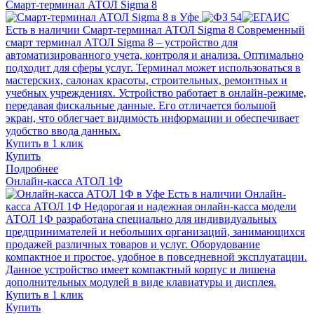
Смарт-терминал АТОЛ Sigma 8
Есть в наличии
Смарт-терминал АТОЛ Sigma 8
Современный
смарт терминал АТОЛ Sigma 8 – устройство для
автоматизированного учета, контроля и анализа. Оптимально
подходит для сферы услуг. Терминал может использоваться в
мастерских, салонах красоты, строительных, ремонтных и
учебных учреждениях. Устройство работает в онлайн-режиме,
передавая фискальные данные. Его отличается большой
экран, что облегчает видимость информации и обеспечивает
удобство ввода данных.
Купить в 1 клик
Купить
Подробнее
Онлайн-касса АТОЛ 1Ф
Есть в наличии
Онлайн-
касса АТОЛ 1Ф
Недорогая и надежная онлайн-касса модели
АТОЛ 1Ф разработана специально для индивидуальных
предпринимателей и небольших организаций, занимающихся
продажей различных товаров и услуг. Оборудование
компактное и простое, удобное в повседневной эксплуатации.
Данное устройство имеет компактный корпус и лишена
дополнительных модулей в виде клавиатуры и дисплея.
Купить в 1 клик
Купить