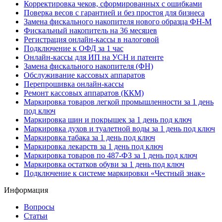
Корректировка чеков, сформированных с ошибками
Поверка весов с гарантией и без простоя для бизнеса
Замена фискального накопителя нового образца ФН-М
Фискальный накопитель на 36 месяцев
Регистрация онлайн-кассы в налоговой
Подключение к ОФД за 1 час
Онлайн-кассы для ИП на УСН и патенте
Замена фискального накопителя (ФН)
Обслуживание кассовых аппаратов
Перепрошивка онлайн-кассы
Ремонт кассовых аппаратов (ККМ)
Маркировка товаров легкой промышленности за 1 день
под ключ
Маркировка шин и покрышек за 1 день под ключ
Маркировка духов и туалетной воды за 1 день под ключ
Маркировка табака за 1 день под ключ
Маркировка лекарств за 1 день под ключ
Маркировка товаров по 487-ФЗ за 1 день под ключ
Маркировка остатков обуви за 1 день под ключ
Подключение к системе маркировки «Честный знак»
Информация
Вопросы
Статьи