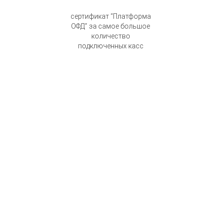
сертификат “Платформа
ОФД” за самое большое
количество
подключенных касс
НУЖНА КОНСУЛЬТАЦИЯ ПО
РЕГИСТРАЦИИ ОНЛАЙН-КАССЫ?
Оставьте свои контактные данные и мы свяжемся с вами в
ближайшее время