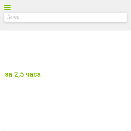
Регистрация онлайн кассы в
налоговой без участия заказчика
за 2,5 часа
в Перми
Оставить заявку на регистрацию