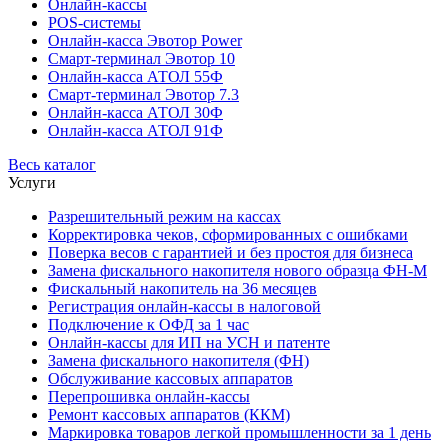
Онлайн-кассы
POS-системы
Онлайн-касса Эвотор Power
Смарт-терминал Эвотор 10
Онлайн-касса АТОЛ 55Ф
Смарт-терминал Эвотор 7.3
Онлайн-касса АТОЛ 30Ф
Онлайн-касса АТОЛ 91Ф
Весь каталог
Услуги
Разрешительный режим на кассах
Корректировка чеков, сформированных с ошибками
Поверка весов с гарантией и без простоя для бизнеса
Замена фискального накопителя нового образца ФН-М
Фискальный накопитель на 36 месяцев
Регистрация онлайн-кассы в налоговой
Подключение к ОФД за 1 час
Онлайн-кассы для ИП на УСН и патенте
Замена фискального накопителя (ФН)
Обслуживание кассовых аппаратов
Перепрошивка онлайн-кассы
Ремонт кассовых аппаратов (ККМ)
Маркировка товаров легкой промышленности за 1 день