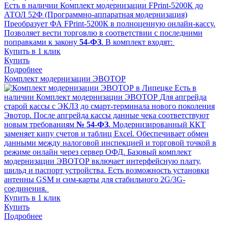
Есть в наличии
Комплект модернизации FPrint-5200К до
АТОЛ 52Ф (Программно-аппаратная модернизация)
Преобразует ФА FPrint-5200К в полноценную онлайн-кассу.
Позволяет вести торговлю в соответствии с последними
поправками к закону
54-ФЗ
. В комплект входят:
Купить в 1 клик
Купить
Подробнее
Комплект модернизации ЭВОТОР
Есть в
наличии
Комплект модернизации ЭВОТОР
Для апгрейда
старой кассы с ЭКЛЗ до смарт-терминала нового поколения
Эвотор. После апгрейда кассы данные чека соответствуют
новым требованиям
№ 54-ФЗ
. Модернизированный ККТ
заменяет кипу счетов и таблиц Excel. Обеспечивает обмен
данными между налоговой инспекцией и торговой точкой в
режиме онлайн через сервер ОФД. Базовый комплект
модернизации ЭВОТОР включает интерфейсную плату,
шильд и паспорт устройства. Есть возможность установки
антенны GSM и сим-карты для стабильного 2G/3G-
соединения.
Купить в 1 клик
Купить
Подробнее