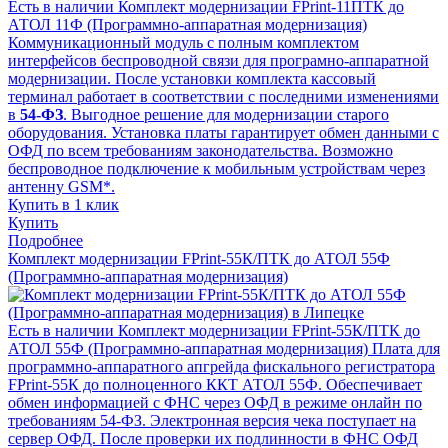
Есть в наличии
Комплект модернизации FPrint-11ПТК до
АТОЛ 11Ф (Программно-аппаратная модернизация)
Коммуникационный модуль с полным комплектом
интерфейсов беспроводной связи для програмно-аппаратной
модернизации. После установки комплекта кассовый
терминал работает в соответствии с последними изменениями
в
54-ФЗ
. Выгодное решение для модернизации старого
оборудования. Установка платы гарантирует обмен данными с
ОФД по всем требованиям законодательства. Возможно
беспроводное подключение к мобильным устройствам через
антенну GSM*.
Купить в 1 клик
Купить
Подробнее
Комплект модернизации FPrint-55К/ПТК до АТОЛ 55Ф
(Программно-аппаратная модернизация)
Есть в наличии
Комплект модернизации FPrint-55К/ПТК до
АТОЛ 55Ф (Программно-аппаратная модернизация)
Плата для
программно-аппаратного апгрейда фискального регистратора
FPrint-55К до полноценного ККТ АТОЛ 55Ф. Обеспечивает
обмен информацией с ФНС через ОФД в режиме онлайн по
требованиям 54-ФЗ. Электронная версия чека поступает на
сервер ОФД. После проверки их подлинности в ФНС ОФД