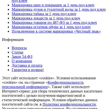
под ключ
Маркировка шин и покрышек за 1 день под ключ
Маркировка духов и туалетной воды за 1 день под ключ
Маркировка табака за 1 день под ключ
Маркировка лекарств за 1 день под ключ
Маркировка товаров по 487-ФЗ за 1 день под ключ
Маркировка остатков обуви за 1 день под ключ
Подключение к системе маркировки «Честный знак»
Информация
Вопросы
Статьи
Закон 54-ФЗ
О компании
Доставка и оплата
Гарантия и возврат
Этот сайт использует «cookies». Условия использования
«cookies» см. на странице «
Конфиденциальность
персональной информации
». Также сайт использует
Интернет-сервис для сбора технических данных касательно
посетителей с целью получения маркетинговой и
статистической информации. Условия обработки данных
посетителей сайта см. в
Политике конфиденциальности
.
Указывая свои персональные данные, Вы подтверждаете