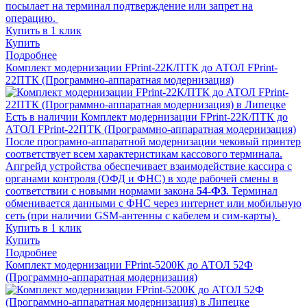
посылает на терминал подтверждение или запрет на
операцию.
Купить в 1 клик
Купить
Подробнее
Комплект модернизации FPrint-22К/ПТК до АТОЛ FPrint-
22ПТК (Программно-аппаратная модернизация)
Есть в наличии
Комплект модернизации FPrint-22К/ПТК до
АТОЛ FPrint-22ПТК (Программно-аппаратная модернизация)
После програмно-аппаратной модернизации чековый принтер
соответствует всем характеристикам кассового терминала.
Апгрейд устройства обеспечивает взаимодействие кассира с
органами контроля (ОФД и ФНС) в ходе рабочей смены в
соответствии с новыми нормами закона
54-ФЗ
. Терминал
обменивается данными с ФНС через интернет или мобильную
сеть (при наличии GSM-антенны с кабелем и сим-карты).
Купить в 1 клик
Купить
Подробнее
Комплект модернизации FPrint-5200К до АТОЛ 52Ф
(Программно-аппаратная модернизация)