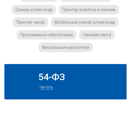
Сканер штрих-кода
Принтер этикеток и наклеек
Принтер чеков
Мобильный сканер штрих-кода
Программное обеспечение
Чековая лента
Фискальные накопители
54-ФЗ
Читать