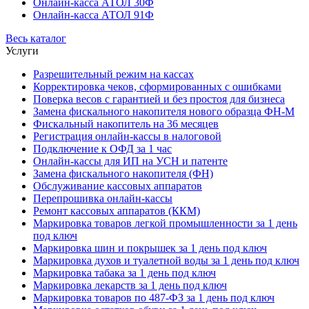
Онлайн-касса АТОЛ 30Ф
Онлайн-касса АТОЛ 91Ф
Весь каталог
Услуги
Разрешительный режим на кассах
Корректировка чеков, сформированных с ошибками
Поверка весов с гарантией и без простоя для бизнеса
Замена фискального накопителя нового образца ФН-М
Фискальный накопитель на 36 месяцев
Регистрация онлайн-кассы в налоговой
Подключение к ОФД за 1 час
Онлайн-кассы для ИП на УСН и патенте
Замена фискального накопителя (ФН)
Обслуживание кассовых аппаратов
Перепрошивка онлайн-кассы
Ремонт кассовых аппаратов (ККМ)
Маркировка товаров легкой промышленности за 1 день
под ключ
Маркировка шин и покрышек за 1 день под ключ
Маркировка духов и туалетной воды за 1 день под ключ
Маркировка табака за 1 день под ключ
Маркировка лекарств за 1 день под ключ
Маркировка товаров по 487-ФЗ за 1 день под ключ