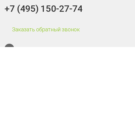
+7 (495) 150-27-74
Заказать обратный звонок
Каталог
Терминалы сбора данных
Онлайн-кассы
POS-системы
Онлайн-касса Эвотор Power
Смарт-терминал Эвотор 10
Онлайн-касса АТОЛ 55Ф