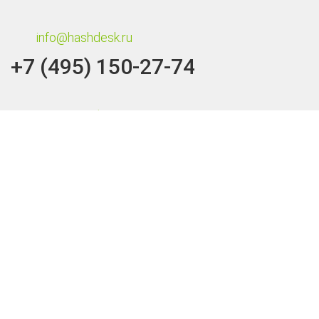
info@hashdesk.ru
+7 (495) 150-27-74
Заказать обратный звонок
Мы в регионах
Москва
Челябинск
Пермь
Златоуст