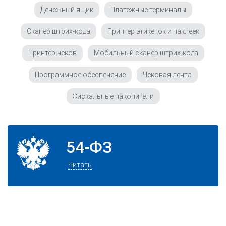
Денежный ящик
Платежные терминалы
Сканер штрих-кода
Принтер этикеток и наклеек
Принтер чеков
Мобильный сканер штрих-кода
Программное обеспечение
Чековая лента
Фискальные накопители
54-ФЗ
Читать