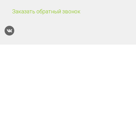
Заказать обратный звонок
Каталог
Терминалы сбора данных
Онлайн-кассы
POS-системы
Онлайн-касса Эвотор Power
Смарт-терминал Эвотор 10
Онлайн-касса АТОЛ 55Ф
Смарт-терминал Эвотор 7.3
Онлайн-касса АТОЛ 30Ф