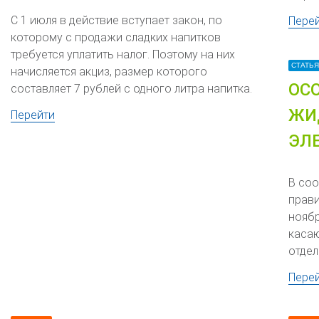
С 1 июля в действие вступает закон, по
Пере
которому с продажи сладких напитков
требуется уплатить налог. Поэтому на них
СТАТЬЯ
начисляется акциз, размер которого
ОС
составляет 7 рублей с одного литра напитка.
ЖИ
Перейти
ЭЛ
В соо
прави
ноябр
касаю
отдел
Пере