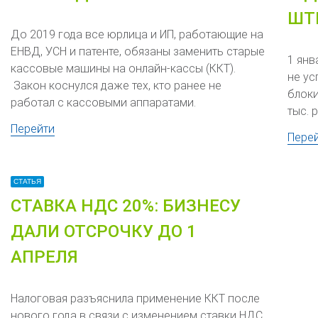
ШТ
До 2019 года все юрлица и ИП, работающие на
ЕНВД, УСН и патенте, обязаны заменить старые
1 янв
кассовые машины на онлайн-кассы (ККТ).
не ус
Закон коснулся даже тех, кто ранее не
блоки
работал с кассовыми аппаратами.
тыс. 
Перейти
Пере
СТАТЬЯ
СТАВКА НДС 20%: БИЗНЕСУ
ДАЛИ ОТСРОЧКУ ДО 1
АПРЕЛЯ
Налоговая разъяснила применение ККТ после
нового года в связи с изменением ставки НДС