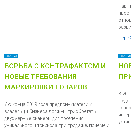
Партн
прос
отнош
разви
Пере
СТАТЬЯ
СТАТЬЯ
БОРЬБА С КОНТРАФАКТОМ И
НО
НОВЫЕ ТРЕБОВАНИЯ
ПР
МАРКИРОВКИ ТОВАРОВ
В 201
федер
До конца 2019 года предприниматели и
Тепер
владельцы бизнеса должны приобретать
интер
двухмерные сканеры для прочтения
устан
уникального штрихкода при продаже, приеме и