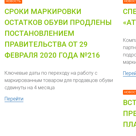
НОВОСТЬ
НОВОС
СРОКИ МАРКИРОВКИ
СП
ОСТАТКОВ ОБУВИ ПРОДЛЕНЫ
«А
ПОСТАНОВЛЕНИЕМ
Компа
ПРАВИТЕЛЬСТВА ОТ 29
партн
ФЕВРАЛЯ 2020 ГОДА №216
подр
марки
Ключевые даты по переходу на работу с
Пере
маркированным товаром для продавцов обуви
сдвинуты на 4 месяца
НОВОС
Перейти
ВС
ПР
ПЛ