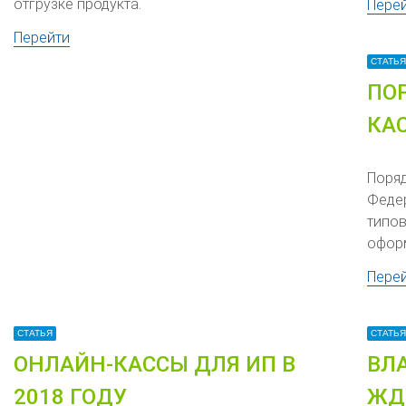
отгрузке продукта.
Пере
Перейти
СТАТЬЯ
ПО
КА
Поряд
Феде
типов
офор
Пере
СТАТЬЯ
СТАТЬЯ
ОНЛАЙН-КАССЫ ДЛЯ ИП В
ВЛ
2018 ГОДУ
ЖД