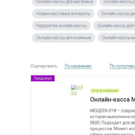
Онлайн-кассы для магазина
Онлайн-кассы д
Новые кассовые аппараты
Онлайн кассы д
Недорогие онлайн кассы
Онлайн кассы для
Онлайн-кассы автономные
Онлайн-кассы 
Сортировать:
По названию
По популяр
Предзаказ
Есть в наличии
Онлайн-касса 
МЕЩЕРА 01Ф – соврем
которая выполнена на
0820. Подходит для а
процессов. Может ис
сфере деятельности,