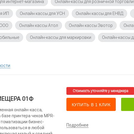
ля интернет-магазина
Онлайн-кассы для розничной торговли
ля ИП
Онлайн кассы для УСН
Онлайн кассы для ЕНВД
 ООО
Онлайн кассы Атол
Онлайн кассы Эвотор
Онла
мобильные
Онлайн-кассы для маркировки
Онлайн-кассы д
ности
МЕЩЕРА 01Ф
КУПИТЬ В 1 КЛИК
енная онлайн-касса,
 базе принтера чеков MPR-
втоматизации бизнес-
Подробнее
пользоваться в любой
 включая малый и средний