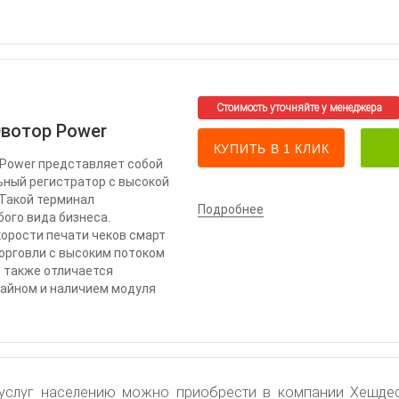
Эвотор Power
КУПИТЬ В 1 КЛИК
 Power представляет собой
ный регистратор с высокой
Такой терминал
Подробнее
ого вида бизнеса.
орости печати чеков смарт
орговли с высоким потоком
о также отличается
айном и наличием модуля
 услуг населению можно приобрести в компании Хешде