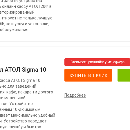
й работы устройства
 онлайн кассу АТОЛ 20Ф в
Авторизированный
антирует не только лучшую
Ф, но и услуги установки,
 обслуживания.
л АТОЛ Sigma 10
КУПИТЬ В 1 КЛИК
касса АТОЛ Sigma 10
ьно для заведений
я, кафе, пекарен и другого
Подробнее
ли маленькой
тов. Устройство
венным 10-дюймовым
чивает максимально удобный
. Устройство передает
вую службу и быстро