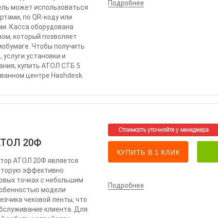
Подробнее
ель может использоваться
ртами, по QR-коду или
и. Касса оборудована
ом, который позволяет
мобумаге. Чтобы получить
, услуги установки и
ания, купить АТОЛ СТБ 5
ованном центре Hashdesk.
АТОЛ 20Ф
КУПИТЬ В 1 КЛИК
тор АТОЛ 20Ф является
оторую эффективно
овых точках с небольшим
Подробнее
собенностью модели
езчика чековой ленты, что
обслуживание клиента. Для