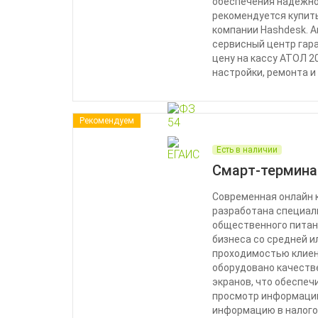
обеспечения надежно
рекомендуется купить
компании Hashdesk. 
сервисный центр гар
цену на кассу АТОЛ 20
настройки, ремонта и
Рекомендуем
Есть в наличии
Смарт-термина
Современная онлайн 
разработана специал
общественного питани
бизнеса со средней и
проходимостью клиен
оборудовано качест
экранов, что обеспе
просмотр информации
информацию в налого