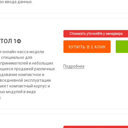
во ввода данных.
АТОЛ 1Ф
КУПИТЬ В 1 КЛИК
я онлайн-касса модели
 специально для
принимателей и небольших
Подробнее
ющихся продажей различных
рудование компактное и
овседневной эксплуатации.
меет компактный корпус и
ых модулей в виде
.