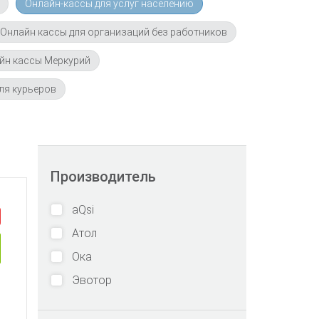
Онлайн-кассы для услуг населению
Онлайн кассы для организаций без работников
йн кассы Меркурий
ля курьеров
Производитель
aQsi
Атол
Ока
Эвотор