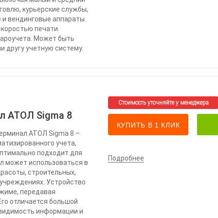
говлю, курьерские службы,
е и вендинговые аппараты.
скоростью печати.
вароучета. Может быть
ли другу учетную систему.
л АТОЛ Sigma 8
КУПИТЬ В 1 КЛИК
ерминал АТОЛ Sigma 8 –
матизированного учета,
Оптимально подходит для
Подробнее
ал может использоваться в
красоты, строительных,
 учреждениях. Устройство
ежиме, передавая
Его отличается большой
 видимость информации и