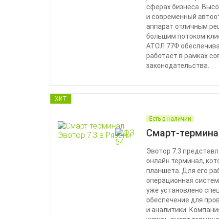
сферах бизнеса. Высо
и современный автоо
аппарат отличным ре
большим потоком клие
АТОЛ 77Ф обеспечива
работает в рамках с
законодательства.
ХИТ
Есть в наличии
Смарт-термина
Эвотор 7.3 представ
онлайн терминал, кот
планшета. Для его ра
операционная система
уже установлено спе
обеспечение для про
и аналитики. Компани