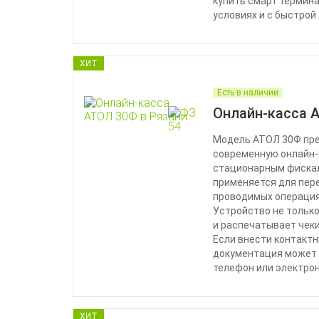
купить смарт термина
условиях и с быстрой
ХИТ
Есть в наличии
Онлайн-касса 
Модель АТОЛ 30Ф пр
современную онлайн-к
стационарным фискал
применяется для пер
проводимых операция
Устройство не тольк
и распечатывает чеки
Если внести контактн
документация может 
телефон или электро
ХИТ