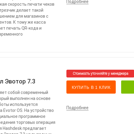
Подробнее
кая скорость печати чеков
трезчик делает такой
шением для магазинов с
нтов. К тому же касса
ет печать QR-кода и
овременного
л Эвотор 7.3
КУПИТЬ В 1 КЛИК
ляет собой современный
орый выполнен на основе
боты используется
Подробнее
 Evotor OS. На устройство
циальное программное
ведения торговых операция
я Hashdesk предлагает