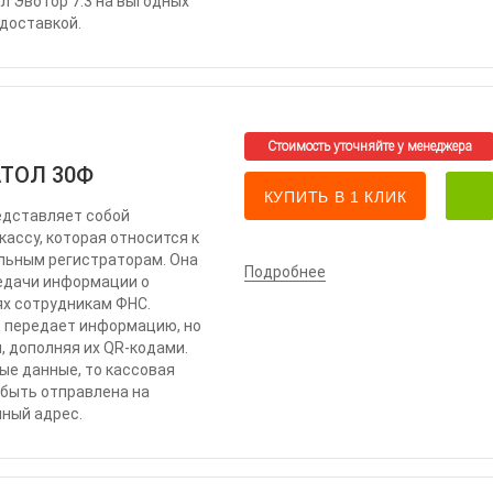
л Эвотор 7.3 на выгодных
 доставкой.
АТОЛ 30Ф
КУПИТЬ В 1 КЛИК
едставляет собой
ассу, которая относится к
ьным регистраторам. Она
Подробнее
едачи информации о
х сотрудникам ФНС.
о передает информацию, но
, дополняя их QR-кодами.
ые данные, то кассовая
быть отправлена на
нный адрес.