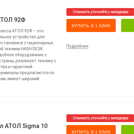
АТОЛ 92Ф
КУПИТЬ В 1 КЛИК
касса АТОЛ 92Ф – это
льное устройство для
установки в стационарных
Подробнее
ой техники HASH DESK
одобное оборудование с
страны, реализует технику с
тва и гарантией
терминалы предлагаются по
ам, имеют широкий
.
л АТОЛ Sigma 10
КУПИТЬ В 1 КЛИК