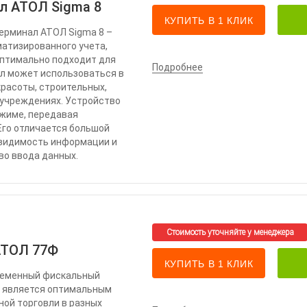
л АТОЛ Sigma 8
КУПИТЬ В 1 КЛИК
ерминал АТОЛ Sigma 8 –
матизированного учета,
Оптимально подходит для
Подробнее
ал может использоваться в
красоты, строительных,
 учреждениях. Устройство
ежиме, передавая
Его отличается большой
 видимость информации и
во ввода данных.
АТОЛ 77Ф
КУПИТЬ В 1 КЛИК
ременный фискальный
й является оптимальным
ой торговли в разных