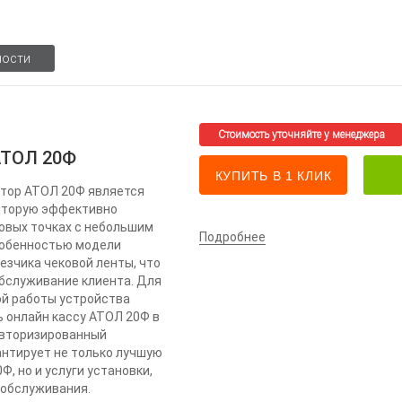
ности
АТОЛ 20Ф
КУПИТЬ В 1 КЛИК
тор АТОЛ 20Ф является
оторую эффективно
овых точках с небольшим
Подробнее
собенностью модели
езчика чековой ленты, что
обслуживание клиента. Для
й работы устройства
 онлайн кассу АТОЛ 20Ф в
Авторизированный
антирует не только лучшую
Ф, но и услуги установки,
 обслуживания.