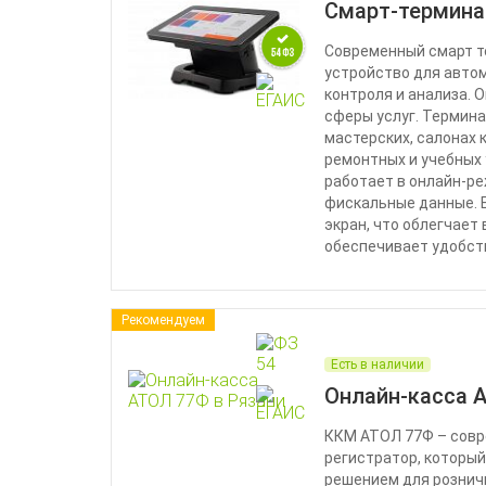
Смарт-термина
Современный смарт т
устройство для авто
контроля и анализа. 
сферы услуг. Термин
мастерских, салонах 
ремонтных и учебных
работает в онлайн-р
фискальные данные. 
экран, что облегчает
обеспечивает удобст
Рекомендуем
Есть в наличии
Онлайн-касса 
ККМ АТОЛ 77Ф – сов
регистратор, которы
решением для розничн