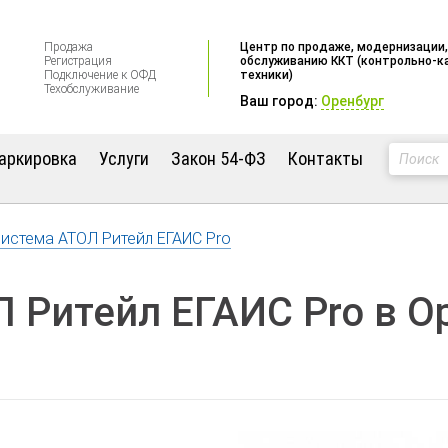
Продажа
Центр по продаже, модернизации,
Регистрация
обслуживанию ККТ (контрольно-к
Подключение к ОФД
техники)
Техобслуживание
Ваш город:
Оренбург
аркировка
Услуги
Закон 54-ФЗ
Контакты
истема АТОЛ Ритейл ЕГАИС Pro
 Ритейл ЕГАИС Pro в О