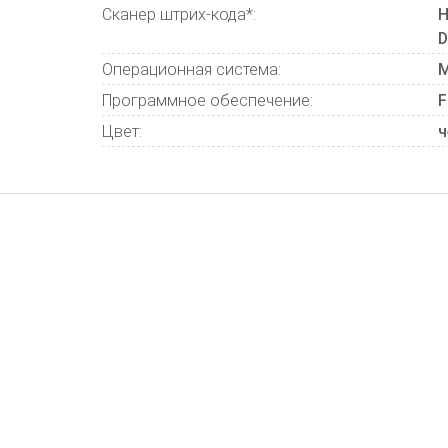
Сканер штрих-кода*:
H
D
Операционная система:
M
Программное обеспечение:
F
Цвет:
ч