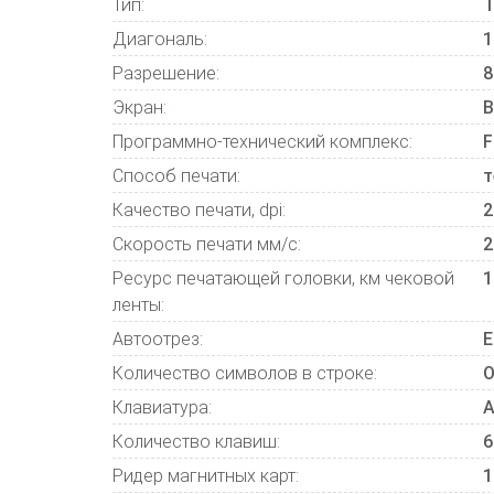
Тип:
Диагональ:
1
Разрешение:
8
Экран:
В
Программно-технический комплекс:
F
Способ печати:
т
Качество печати, dpi:
2
Скорость печати мм/с:
2
Ресурс печатающей головки, км чековой
1
ленты:
Автоотрез:
Е
Количество символов в строке:
О
Клавиатура:
А
Количество клавиш:
6
Ридер магнитных карт:
1