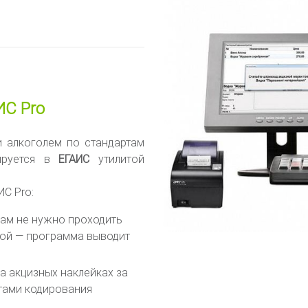
ИС Pro
и алкоголем по стандартам
ируется в
ЕГАИС
утилитой
ИС Pro:
ам не нужно проходить
мой — программа выводит
а акцизных наклейках за
нтами кодирования