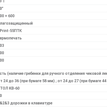
TFT
0”
00 × 600
лагозащищенный
Print-55ПТК
ермопечать
03
00
00
сть (наличие гребенки для ручного отделения чековой ле
т 24 до 36 (при бумаге 58 мм) ; от 24 до 27 (при бумаге 44
ТОЛ KB-60
0
&2&3 дорожки в клавиатуре