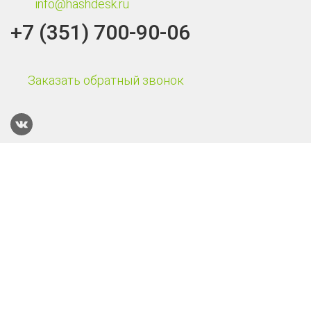
info@hashdesk.ru
+7 (351) 700-90-06
Заказать обратный звонок
Каталог
Терминалы сбора данных
Онлайн-кассы
POS-системы
Онлайн-касса Эвотор Power
Смарт-терминал Эвотор 10