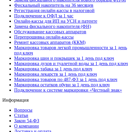
Фискальный накопитель на 36 месяцев
Регистрация онлайн-кассы в налоговой
Подключение к ОФД за 1 час
Онлайн-кассы для ИП на УСН и патенте
Замена фискального накопителя (ФН)
Обслуживание кассовых аппаратов
Перепрошивка онлайн-кассы
Ремонт кассовых аппаратов (ККМ)
Маркировка товаров легкой промышленности за 1 день
под ключ
Маркировка шин и покрышек за 1 день под ключ
Маркировка духов и туалетной воды за 1 день под ключ
Маркировка табака за 1 день под ключ
Маркировка лекарств за 1 день под ключ
Маркировка товаров по 487-ФЗ за 1 день под ключ
Маркировка остатков обуви за 1 день под ключ
Подключение к системе маркировки «Честный знак»
Информация
Вопросы
Статьи
Закон 54-ФЗ
О компании
Доставка и оплата