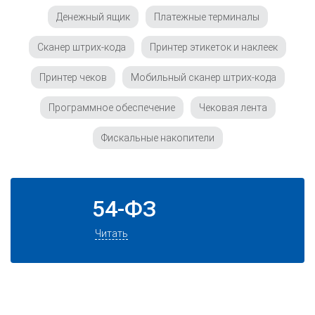
Денежный ящик
Платежные терминалы
Сканер штрих-кода
Принтер этикеток и наклеек
Принтер чеков
Мобильный сканер штрих-кода
Программное обеспечение
Чековая лента
Фискальные накопители
54-ФЗ
Читать