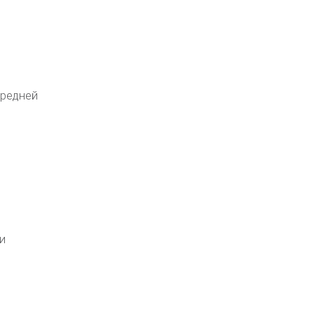
редней
и