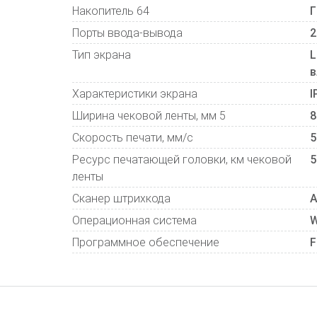
Накопитель 64
Порты ввода-вывода
2
Тип экрана
L
в
Характеристики экрана
I
Ширина чековой ленты, мм 5
8
Скорость печати, мм/с
5
Ресурс печатающей головки, км чековой
5
ленты
Сканер штрихкода
А
Операционная система
W
Программное обеспечение
F