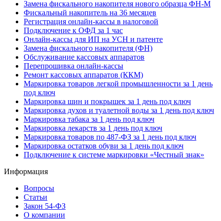
Замена фискального накопителя нового образца ФН-М
Фискальный накопитель на 36 месяцев
Регистрация онлайн-кассы в налоговой
Подключение к ОФД за 1 час
Онлайн-кассы для ИП на УСН и патенте
Замена фискального накопителя (ФН)
Обслуживание кассовых аппаратов
Перепрошивка онлайн-кассы
Ремонт кассовых аппаратов (ККМ)
Маркировка товаров легкой промышленности за 1 день
под ключ
Маркировка шин и покрышек за 1 день под ключ
Маркировка духов и туалетной воды за 1 день под ключ
Маркировка табака за 1 день под ключ
Маркировка лекарств за 1 день под ключ
Маркировка товаров по 487-ФЗ за 1 день под ключ
Маркировка остатков обуви за 1 день под ключ
Подключение к системе маркировки «Честный знак»
Информация
Вопросы
Статьи
Закон 54-ФЗ
О компании