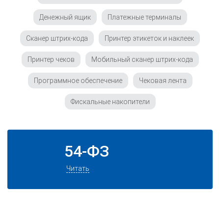
Денежный ящик
Платежные терминалы
Сканер штрих-кода
Принтер этикеток и наклеек
Принтер чеков
Мобильный сканер штрих-кода
Программное обеспечение
Чековая лента
Фискальные накопители
54-ФЗ
Читать