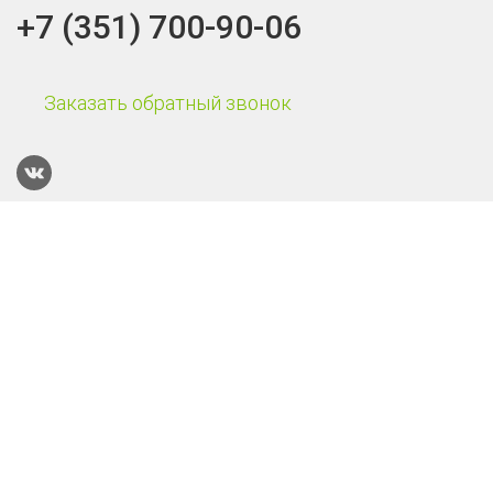
+7 (351) 700-90-06
Заказать обратный звонок
Каталог
Терминалы сбора данных
Онлайн-кассы
POS-системы
Онлайн-касса Эвотор Power
Смарт-терминал Эвотор 10
Онлайн-касса АТОЛ 55Ф